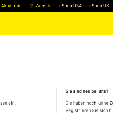
zum Footer
Springe zum Hauptmenu
Springe zur Suche
 Akademie
Website
eShop USA
eShop UK
Sie sind neu bei uns?
sse ein.
Sie haben noch keine 
Registrieren Sie sich hi