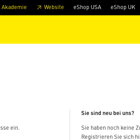
zum Footer
Springe zum Hauptmenu
Springe zur Suche
 Akademie
Website
eShop USA
eShop UK
Sie sind neu bei uns?
sse ein.
Sie haben noch keine 
Registrieren Sie sich hi