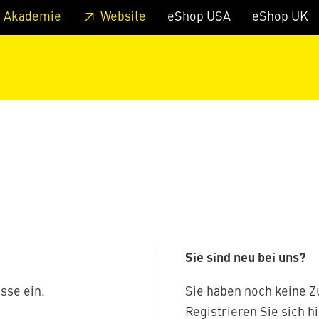
zum Footer
Springe zum Hauptmenu
Springe zur Suche
 Akademie
Website
eShop USA
eShop UK
Sie sind neu bei uns?
sse ein.
Sie haben noch keine 
Registrieren Sie sich hi