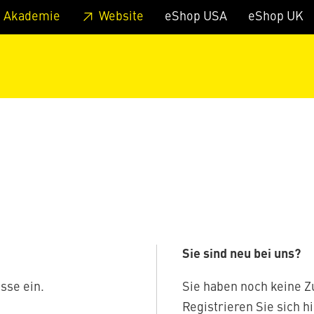
zum Footer
Springe zum Hauptmenu
Springe zur Suche
 Akademie
Website
eShop USA
eShop UK
Sie sind neu bei uns?
sse ein.
Sie haben noch keine 
Registrieren Sie sich hi