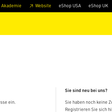
zum Footer
Springe zum Hauptmenu
Springe zur Suche
 Akademie
Website
eShop USA
eShop UK
Sie sind neu bei uns?
sse ein.
Sie haben noch keine 
Registrieren Sie sich hi