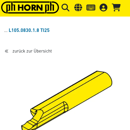
Springe zu Hauptinhalt
Springe zum Header
Springe 
L105.0830.1.8 TI25
zurück zur Übersicht