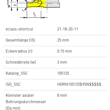
eclass-shortcut
21-18-20-11
Gesamtlänge (l5)
25 mm
Eckenradius (r)
0.15 mm
Schneidbreite (w)
3 mm
Katalog_SSC
105125
ISO_SSC
HORN105125$95N$$$$$
Kleinster axialer
8 mm
Bohrungsdurchmesser
(Da min)