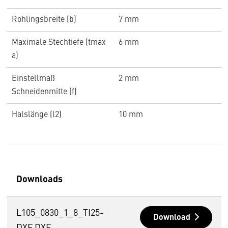
Rohlingsbreite (b)
7 mm
Maximale Stechtiefe (tmax
6 mm
a)
Einstellmaß
2 mm
Schneidenmitte (f)
Halslänge (l2)
10 mm
Downloads
L105_0830_1_8_TI25-
Download