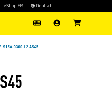
eShop FR
Deutsch
0
S15A.0300.L2 AS45
AS45