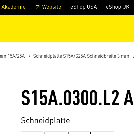
zum Footer
Springe zum Hauptmenu
Springe zur Suche
 Akademie
Website
eShop USA
eShop UK
tem 15A/25A
Schneidplatte S15A/S25A Schneidbreite 3 mm
S15A.0300.L2 
Schneidplatte