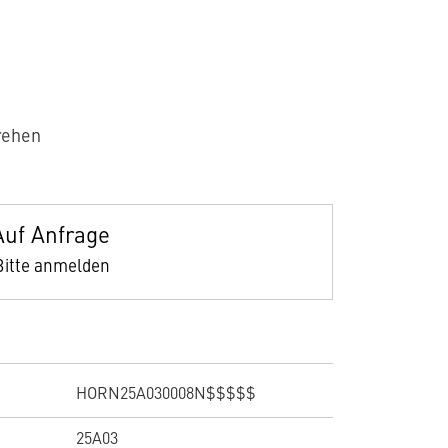
rehen
Auf Anfrage
Bitte anmelden
HORN25A030008N$$$$$
25A03