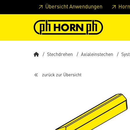
Springe zu Hauptinhalt
Springe zum Header
Springe 
Übersicht Anwendungen
Horn
Stechdrehen
Axialeinstechen
Sys
zurück zur Übersicht