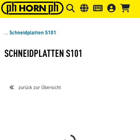
Springe zu Hauptinhalt
Springe zum Header
Springe 
Schneidplatten S101
SCHNEIDPLATTEN S101
zurück zur Übersicht
Loading...