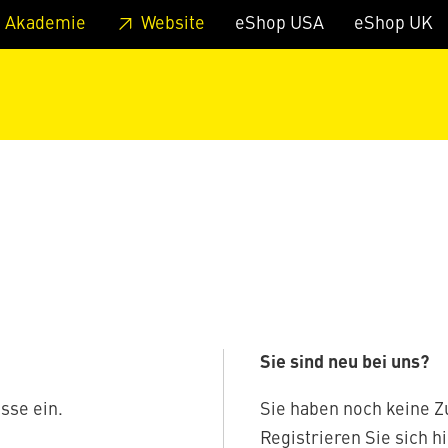
zum Footer
Springe zum Hauptmenu
Springe zur Suche
 Akademie
Website
eShop USA
eShop UK
Sie sind neu bei uns?
sse ein.
Sie haben noch keine 
Registrieren Sie sich hi