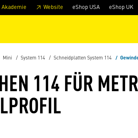
zum Footer
Springe zum Hauptmenu
Springe zur Suche
 Akademie
Website
eShop USA
eShop UK
Mini
System 114
Schneidplatten System 114
Gewindedrehe
EN 114 FÜR METR
ILPROFIL