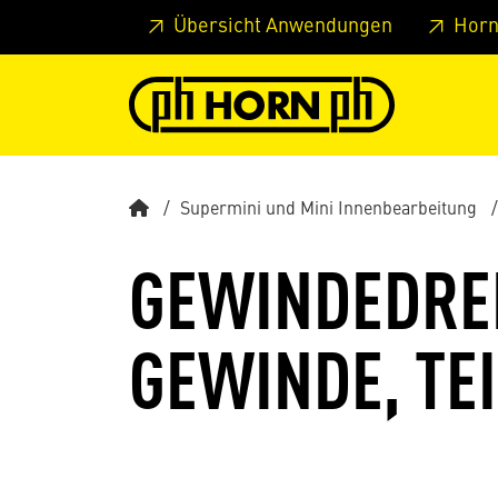
Springe zu Hauptinhalt
Springe zum Header
Springe 
Übersicht Anwendungen
Horn
Supermini und Mini Innenbearbeitung
GEWINDEDREH
GEWINDE, TE