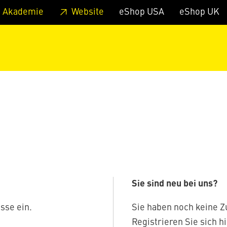
zum Footer
Springe zum Hauptmenu
Springe zur Suche
 Akademie
Website
eShop USA
eShop UK
Sie sind neu bei uns?
sse ein.
Sie haben noch keine 
Registrieren Sie sich hi