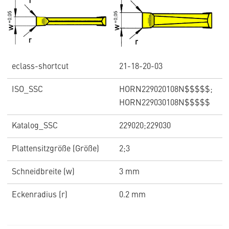
eclass-shortcut
21-18-20-03
ISO_SSC
HORN229020108N$$$$$;
HORN229030108N$$$$$
Katalog_SSC
229020;229030
Plattensitzgröße (Größe)
2;3
Schneidbreite (w)
3 mm
Eckenradius (r)
0.2 mm