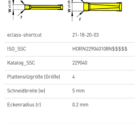
eclass-shortcut
21-18-20-03
ISO_SSC
HORN229040108N$$$$$
Katalog_SSC
229040
Plattensitzgröße (Größe)
4
Schneidbreite (w)
5 mm
Eckenradius (r)
0.2 mm