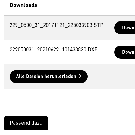
Downloads
229_0500_31_20171121_225033903.STP
Down
229050031_20210629_101433820.DXF
Down
Alle Dateien herunterladen
Passend dazu