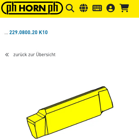
Springe zu Hauptinhalt
Springe zum Header
Springe 
229.0800.20 K10
zurück zur Übersicht