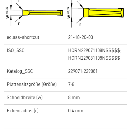
eclass-shortcut
21-18-20-03
ISO_SSC
HORN229071108N$$$$$;
HORN229081108N$$$$$
Katalog_SSC
229071;229081
Plattensitzgröße (Größe)
7;8
Schneidbreite (w)
8 mm
Eckenradius (r)
0.4 mm