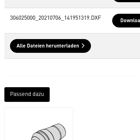
306025000_20210706_141951319.DXF
Downlo
Alle Dateien herunterladen
Passend dazu