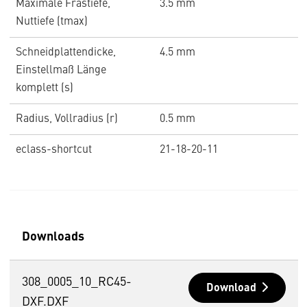
Maximale Frästiefe,
3.5 mm
Nuttiefe (tmax)
Schneidplattendicke,
4.5 mm
Einstellmaß Länge
komplett (s)
Radius, Vollradius (r)
0.5 mm
eclass-shortcut
21-18-20-11
Downloads
308_0005_10_RC45-
Download
DXF.DXF