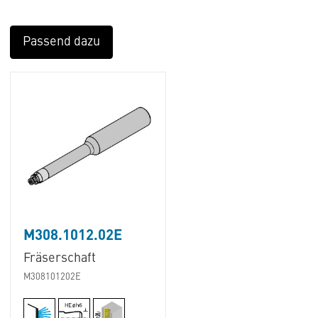
Passend dazu
M308.1012.02E
Fräserschaft
M308101202E