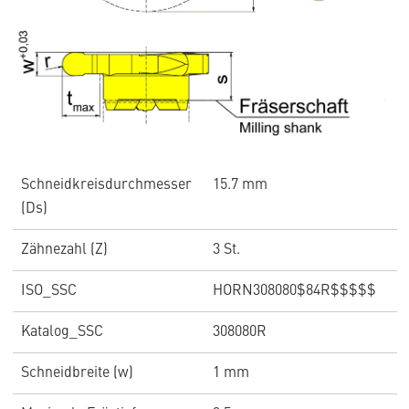
Schneidkreisdurchmesser
15.7 mm
(Ds)
Zähnezahl (Z)
3 St.
ISO_SSC
HORN308080$84R$$$$$
Katalog_SSC
308080R
Schneidbreite (w)
1 mm