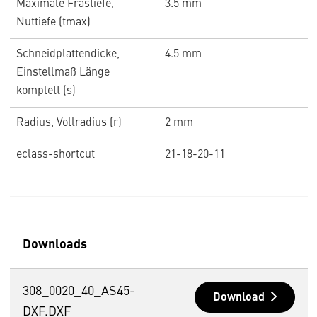
Maximale Frästiefe,
3.5 mm
Nuttiefe (tmax)
Schneidplattendicke,
4.5 mm
Einstellmaß Länge
komplett (s)
Radius, Vollradius (r)
2 mm
eclass-shortcut
21-18-20-11
Downloads
308_0020_40_AS45-
Download
DXF.DXF