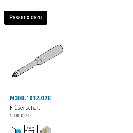
Passend dazu
M308.1012.02E
Fräserschaft
M308101202E