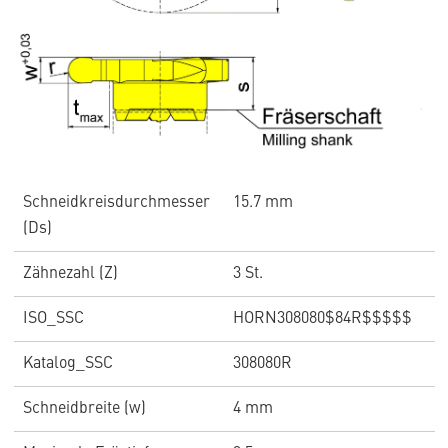
Schneidkreisdurchmesser
15.7 mm
(Ds)
Zähnezahl (Z)
3 St.
ISO_SSC
HORN308080$84R$$$$$
Katalog_SSC
308080R
Schneidbreite (w)
4 mm