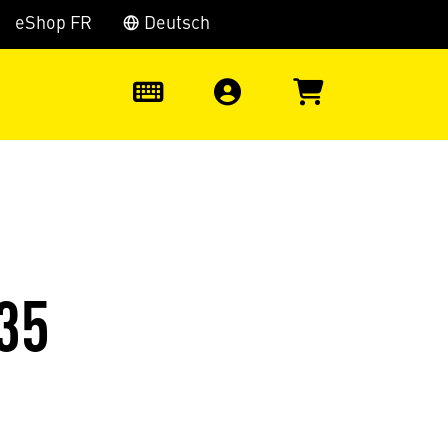
eShop FR
Deutsch
0
35