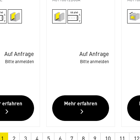
3E
M3110012D00A
M3110
Auf Anfrage
Auf Anfrage
Bitte anmelden
Bitte anmelden
 erfahren
Mehr erfahren
1
2
3
4
5
6
7
8
9
10
11
12