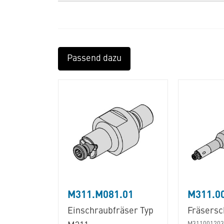
Passend dazu
M311.M081.01
M311.0
Einschraubfräser Typ
Fräsersc