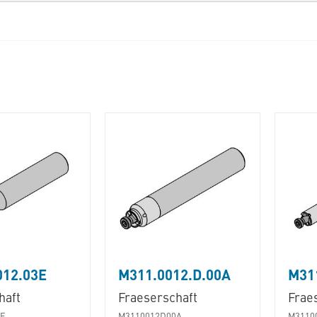
012.03E
M311.0012.D.00A
M31
haft
Fraeserschaft
Frae