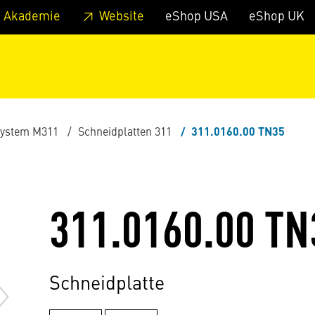
zum Footer
Springe zum Hauptmenu
Springe zur Suche
 Akademie
Website
eShop USA
eShop UK
ystem M311
Schneidplatten 311
311.0160.00 TN35
311.0160.00 TN
Schneidplatte