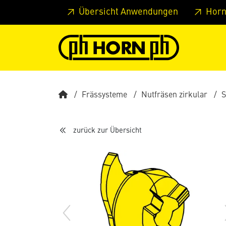
Springe zu Hauptinhalt
Springe zum Header
Springe 
Übersicht Anwendungen
Horn
Frässysteme
Nutfräsen zirkular
S
zurück zur Übersicht