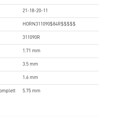
21-18-20-11
HORN311090$84R$$$$$
311090R
1.71 mm
3.5 mm
1.6 mm
omplett
5.75 mm