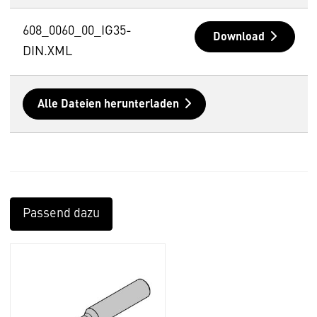
608_0060_00_IG35-
Download
DIN.XML
Alle Dateien herunterladen
Passend dazu