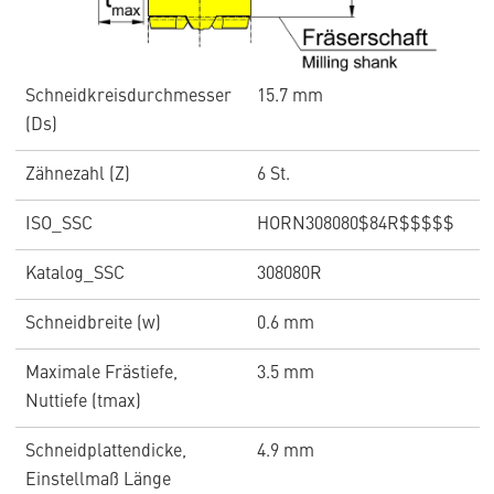
Schneidkreisdurchmesser
15.7 mm
(Ds)
Zähnezahl (Z)
6 St.
ISO_SSC
HORN308080$84R$$$$$
Katalog_SSC
308080R
Schneidbreite (w)
0.6 mm
Maximale Frästiefe,
3.5 mm
Nuttiefe (tmax)
Schneidplattendicke,
4.9 mm
Einstellmaß Länge