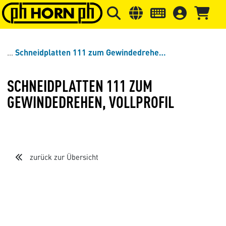
Springe zu Hauptinhalt
Springe zum Header
Springe 
Schneidplatten 111 zum Gewindedrehen, Vollprofil
SCHNEIDPLATTEN 111 ZUM
GEWINDEDREHEN, VOLLPROFIL
zurück zur Übersicht
Loading...