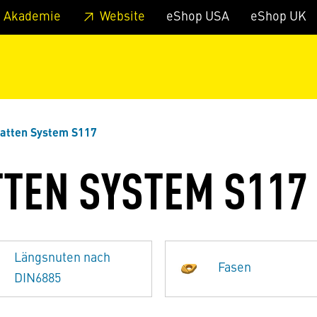
zum Footer
Springe zum Hauptmenu
Springe zur Suche
 Akademie
Website
eShop USA
eShop UK
latten System S117
TEN SYSTEM S117
Längsnuten nach
Fasen
DIN6885