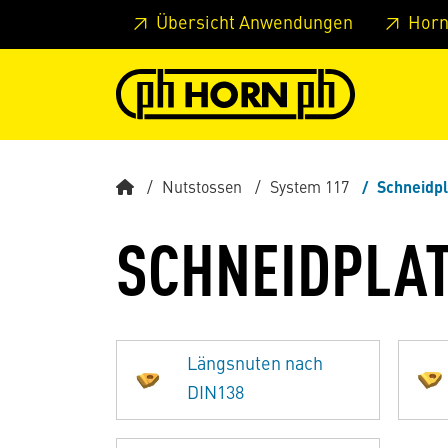
Springe zu Hauptinhalt
Springe zum Header
Springe 
Übersicht Anwendungen
Horn
Nutstossen
System 117
Schneidp
SCHNEIDPLAT
Längsnuten nach
DIN138