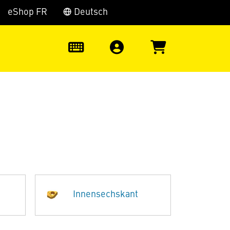
eShop FR
Deutsch
0
Innensechskant