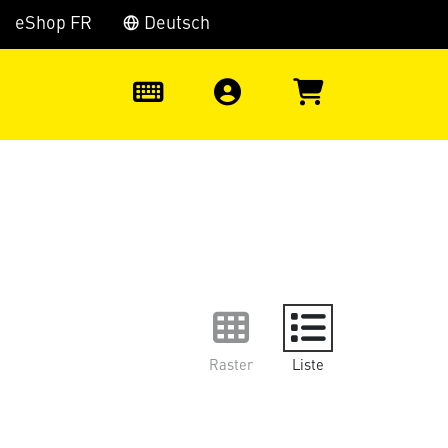
eShop FR
Deutsch
0
Raster
Liste