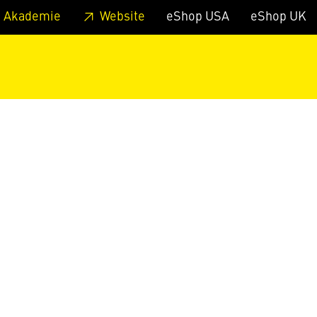
zum Footer
Springe zum Hauptmenu
Springe zur Suche
 Akademie
Website
eShop USA
eShop UK