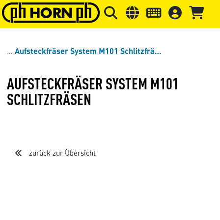
Springe zu Hauptinhalt
Springe zum Header
Springe 
Aufsteckfräser System M101 Schlitzfräsen
AUFSTECKFRÄSER SYSTEM M101
SCHLITZFRÄSEN
zurück zur Übersicht