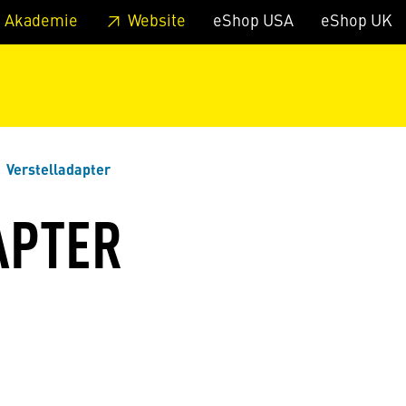
zum Footer
Springe zum Hauptmenu
Springe zur Suche
 Akademie
Website
eShop USA
eShop UK
Verstelladapter
APTER