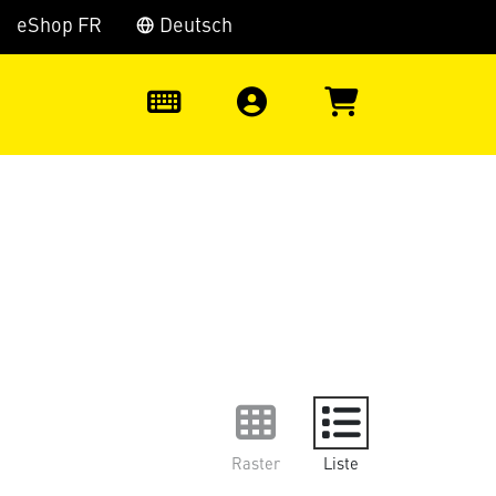
eShop FR
Deutsch
0
Raster
Liste