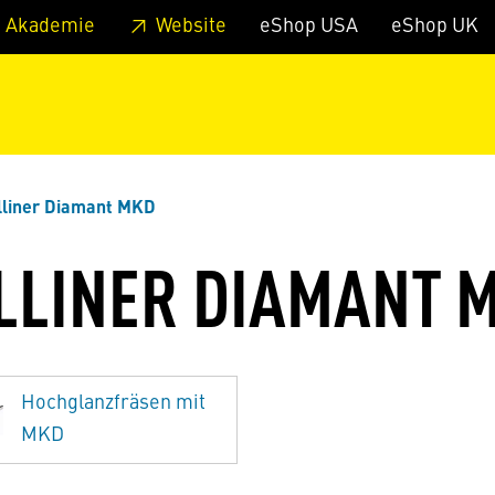
zum Footer
Springe zum Hauptmenu
Springe zur Suche
 Akademie
Website
eShop USA
eShop UK
lliner Diamant MKD
LLINER DIAMANT 
Hochglanzfräsen mit
MKD