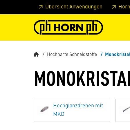
Springe zu Hauptinhalt
Springe zum Header
Springe 
Übersicht Anwendungen
Horn
Hochharte Schneidstoffe
Monokrista
MONOKRISTA
Hochglanzdrehen mit
MKD