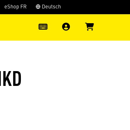
eShop FR
Deutsch
0
MKD