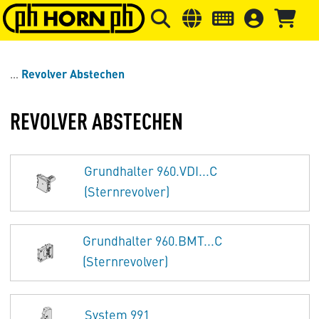
Springe zu Hauptinhalt
Springe zum Header
Springe 
Revolver Abstechen
REVOLVER ABSTECHEN
Grundhalter 960.VDI...C
(Sternrevolver)
Grundhalter 960.BMT...C
(Sternrevolver)
System 991