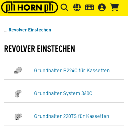
Springe zu Hauptinhalt
Springe zum Header
Springe 
Revolver Einstechen
REVOLVER EINSTECHEN
Grundhalter B224C für Kassetten
Grundhalter System 360C
Grundhalter 220TS für Kassetten