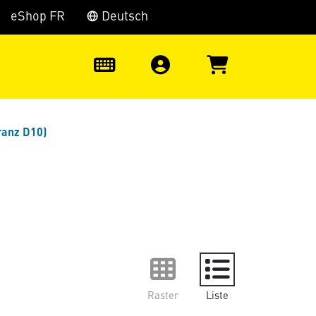
eShop FR
Deutsch
0
ranz D10)
Raster
Liste