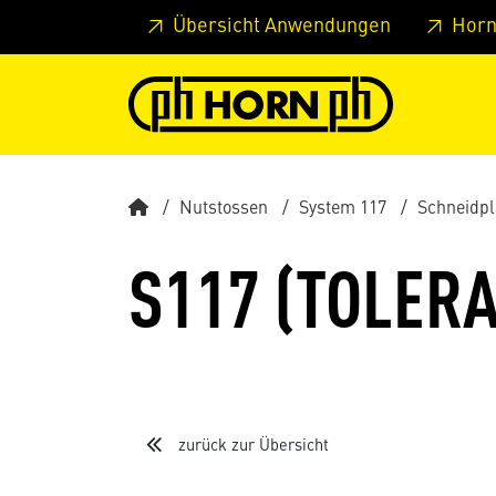
Springe zu Hauptinhalt
Springe zum Header
Springe 
Übersicht Anwendungen
Horn
Nutstossen
System 117
Schneidpl
S117 (TOLERA
zurück zur Übersicht