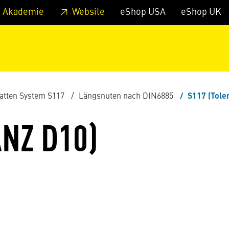
zum Footer
Springe zum Hauptmenu
Springe zur Suche
 Akademie
Website
eShop USA
eShop UK
atten System S117
Längsnuten nach DIN6885
S117 (Tole
NZ D10)