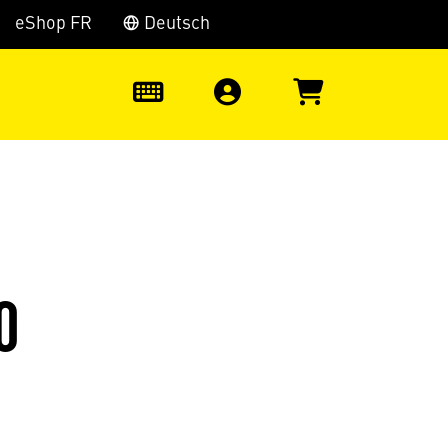
eShop FR
Deutsch
0
0