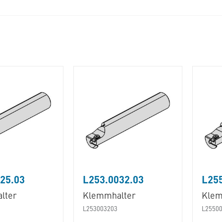
25.03
L253.0032.03
L255
lter
Klemmhalter
Klem
L253003203
L2550