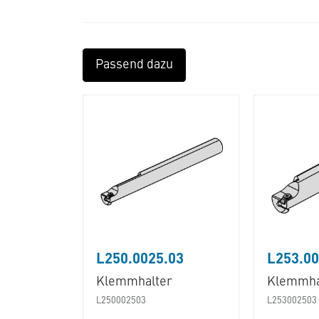
Passend dazu
L250.0025.03
L253.00
Klemmhalter
Klemmha
L250002503
L253002503