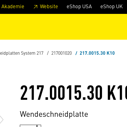
zum Footer
Springe zum Hauptmenu
Springe zur Suche
 Akademie
Website
eShop USA
eShop UK
eidplatten System 217
217001020
217.0015.30 K10
217.0015.30 K1
Wendeschneidplatte