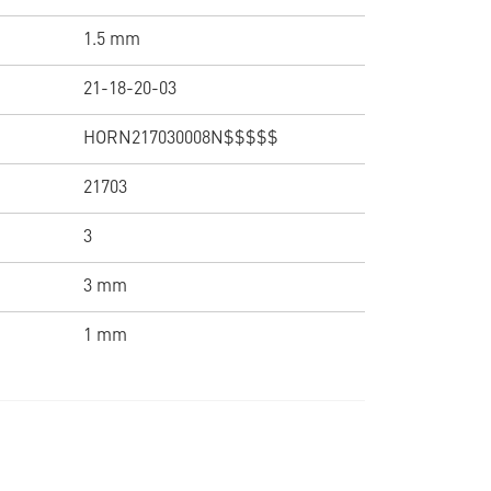
1.5 mm
21-18-20-03
HORN217030008N$$$$$
21703
3
3 mm
1 mm