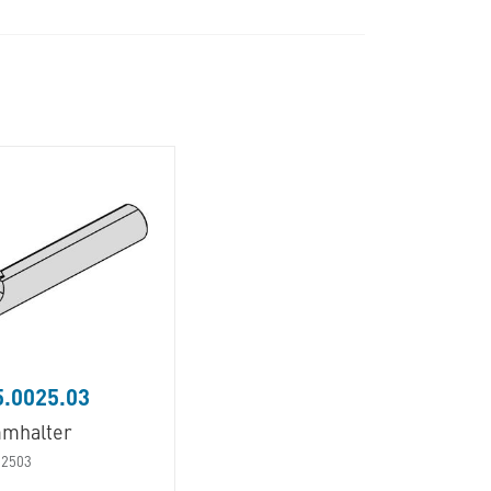
.0025.03
mhalter
02503