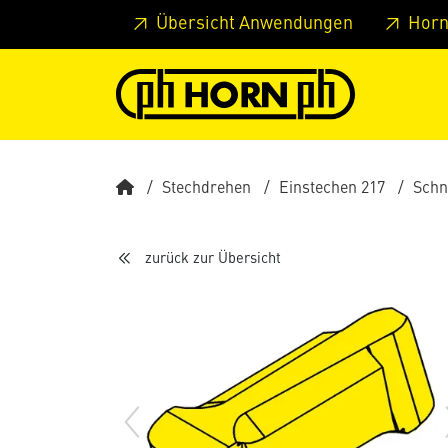
Springe zu Hauptinhalt
Springe zum Header
Springe 
Übersicht Anwendungen
Horn
Stechdrehen
Einstechen 217
Schn
zurück zur Übersicht