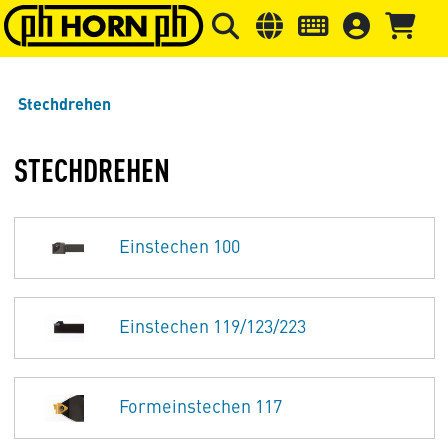
Springe zu Hauptinhalt
Springe zum Header
Springe 
Stechdrehen
STECHDREHEN
Einstechen 100
Einstechen 119/123/223
Formeinstechen 117