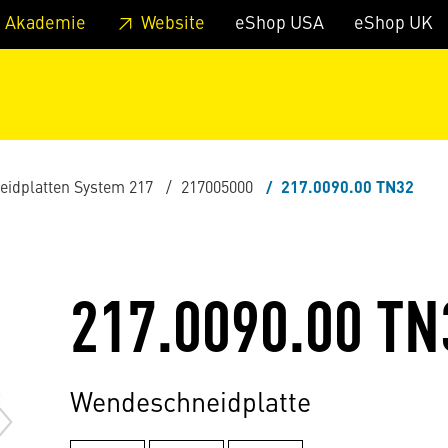
zum Footer
Springe zum Hauptmenu
Springe zur Suche
 Akademie
Website
eShop USA
eShop UK
eidplatten System 217
217005000
217.0090.00 TN32
217.0090.00 TN
Wendeschneidplatte