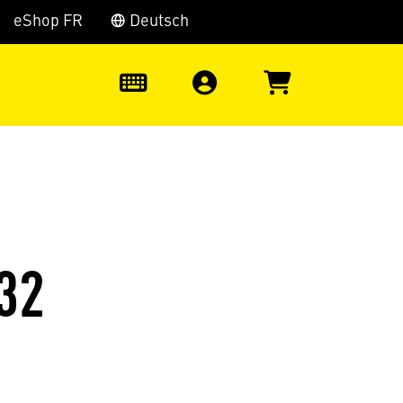
eShop FR
Deutsch
0
32