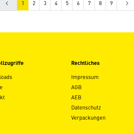
1
2
3
4
5
6
7
8
9
llzugriffe
Rechtliches
loads
Impressum
e
AGB
kt
AEB
Datenschutz
Verpackungen