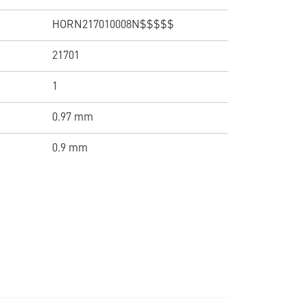
HORN217010008N$$$$$
21701
1
0.97 mm
0.9 mm