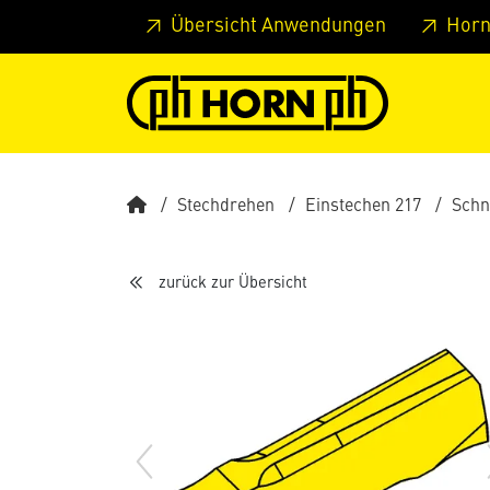
Springe zu Hauptinhalt
Springe zum Header
Springe 
Übersicht Anwendungen
Horn
Stechdrehen
Einstechen 217
Schn
zurück zur Übersicht