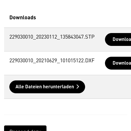
Downloads
229030010_20230112_135843047.STP
Downlo
229030010_20210629_101015122.DXF
Downlo
Alle Dateien herunterladen