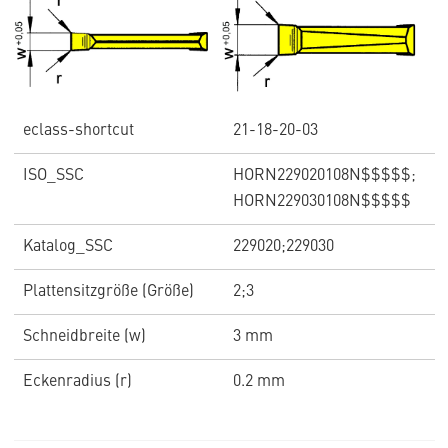
eclass-shortcut
21-18-20-03
ISO_SSC
HORN229020108N$$$$$;
HORN229030108N$$$$$
Katalog_SSC
229020;229030
Plattensitzgröße (Größe)
2;3
Schneidbreite (w)
3 mm
Eckenradius (r)
0.2 mm