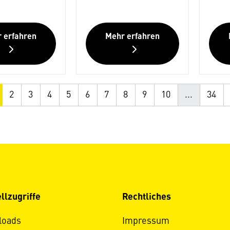
 erfahren
Mehr erfahren
2
3
4
5
6
7
8
9
10
...
34
llzugriffe
Rechtliches
loads
Impressum