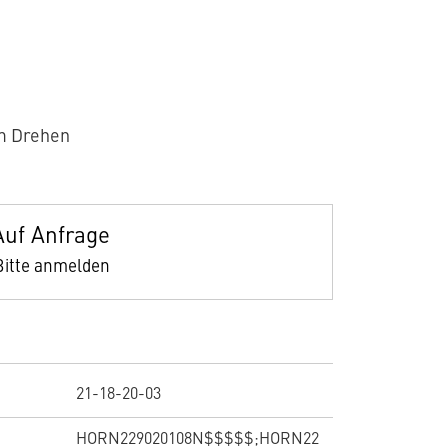
m Drehen
Auf Anfrage
Bitte anmelden
21-18-20-03
HORN229020108N$$$$$;HORN22