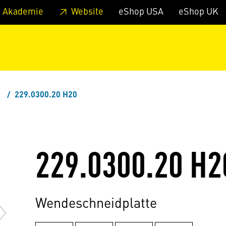
zum Footer
Springe zum Hauptmenu
Springe zur Suche
 Akademie
Website
eShop USA
eShop UK
m
229.0300.20 H20
229.0300.20 H2
Wendeschneidplatte