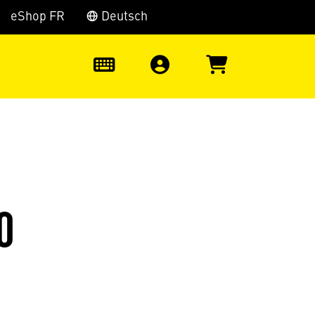
eShop FR
Deutsch
0
0