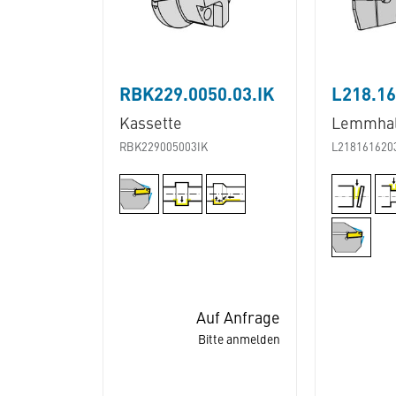
RBK229.0050.03.IK
L218.16
Kassette
Lemmhal
RBK229005003IK
L218161620
Auf Anfrage
Bitte anmelden