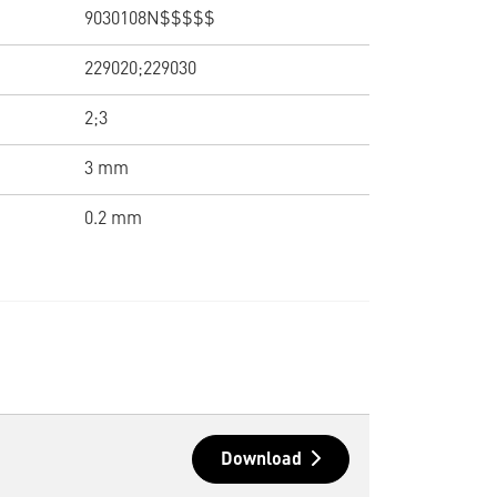
9030108N$$$$$
229020;229030
2;3
3 mm
0.2 mm
Download