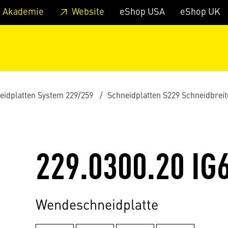
zum Footer
Springe zum Hauptmenu
Springe zur Suche
 Akademie
Website
eShop USA
eShop UK
eidplatten System 229/259
Schneidplatten S229 Schneidbrei
229.0300.20 IG
Wendeschneidplatte