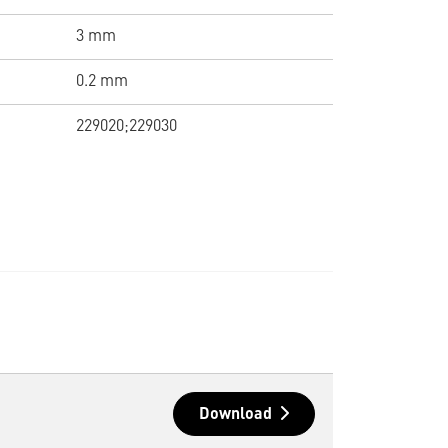
3 mm
0.2 mm
229020;229030
Download