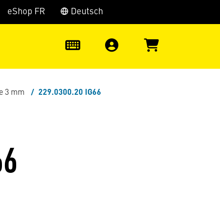
eShop FR
Deutsch
0
te 3 mm
229.0300.20 IG66
66