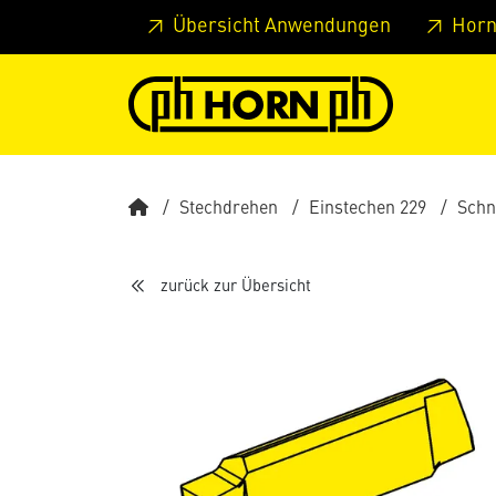
Springe zu Hauptinhalt
Springe zum Header
Springe 
Übersicht Anwendungen
Horn
Stechdrehen
Einstechen 229
Schn
zurück zur Übersicht