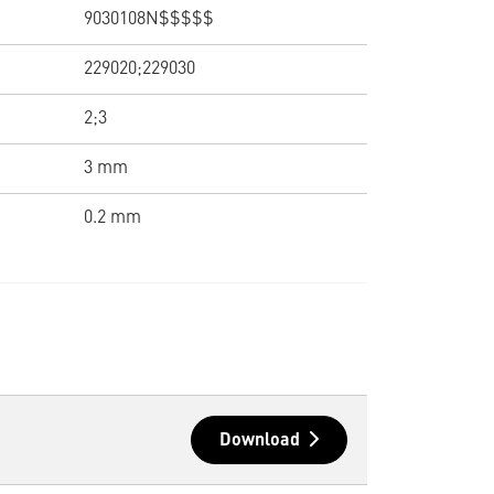
9030108N$$$$$
229020;229030
2;3
3 mm
0.2 mm
Download