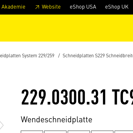
zum Footer
Springe zum Hauptmenu
Springe zur Suche
 Akademie
Website
eShop USA
eShop UK
eidplatten System 229/259
Schneidplatten S229 Schneidbrei
229.0300.31 TC
Wendeschneidplatte