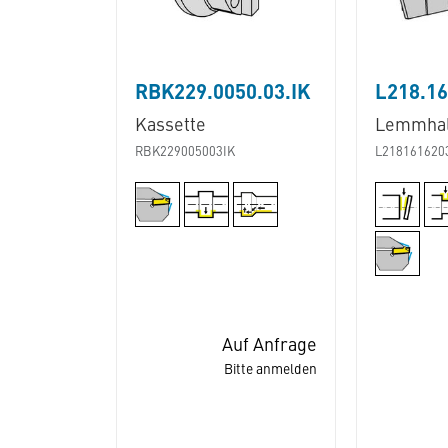
RBK229.0050.03.IK
L218.16
Kassette
Lemmhal
RBK229005003IK
L218161620
Auf Anfrage
Bitte anmelden