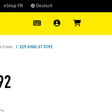
eShop FR
Deutsch
0
te 3 mm
229.0300.31 TC92
92