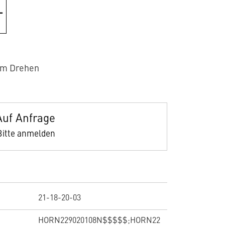
um Drehen
Auf Anfrage
Bitte anmelden
21-18-20-03
HORN229020108N$$$$$;HORN22