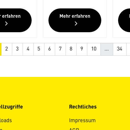
 erfahren
Mehr erfahren
2
3
4
5
6
7
8
9
10
...
34
llzugriffe
Rechtliches
loads
Impressum