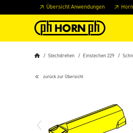
Springe zu Hauptinhalt
Springe zum Header
Springe 
Übersicht Anwendungen
Horn
Stechdrehen
Einstechen 229
Schn
zurück zur Übersicht