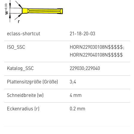
eclass-shortcut
21-18-20-03
ISO_SSC
HORN229030108N$$$$$;
HORN229040108N$$$$$
Katalog_SSC
229030;229040
Plattensitzgröße (Größe)
3;4
Schneidbreite (w)
4 mm
Eckenradius (r)
0.2 mm