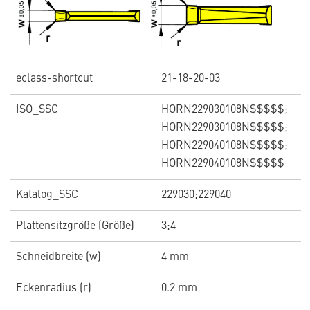
eclass-shortcut
21-18-20-03
ISO_SSC
HORN229030108N$$$$$;
HORN229030108N$$$$$;
HORN229040108N$$$$$;
HORN229040108N$$$$$
Katalog_SSC
229030;229040
Plattensitzgröße (Größe)
3;4
Schneidbreite (w)
4 mm
Eckenradius (r)
0.2 mm