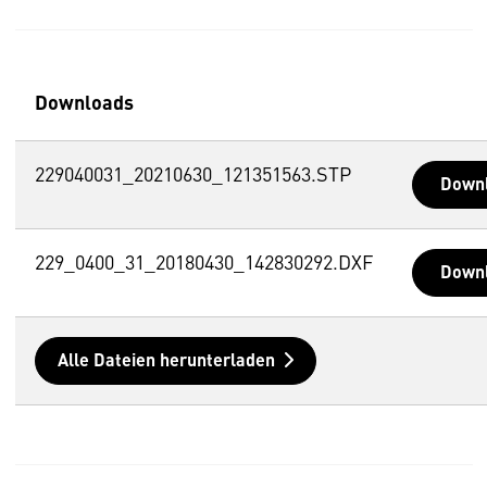
Downloads
229040031_20210630_121351563.STP
Down
229_0400_31_20180430_142830292.DXF
Down
Alle Dateien herunterladen