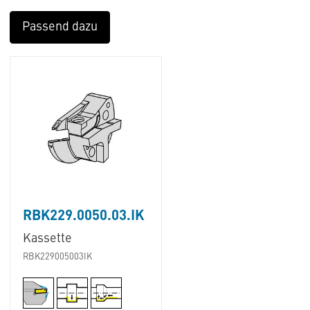
Passend dazu
RBK229.0050.03.IK
Kassette
RBK229005003IK