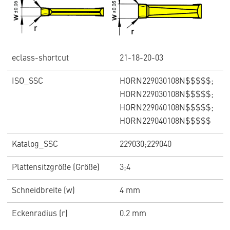
eclass-shortcut
21-18-20-03
ISO_SSC
HORN229030108N$$$$$;
HORN229030108N$$$$$;
HORN229040108N$$$$$;
HORN229040108N$$$$$
Katalog_SSC
229030;229040
Plattensitzgröße (Größe)
3;4
Schneidbreite (w)
4 mm
Eckenradius (r)
0.2 mm