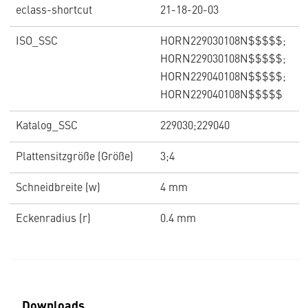
eclass-shortcut
21-18-20-03
ISO_SSC
HORN229030108N$$$$$;
HORN229030108N$$$$$;
HORN229040108N$$$$$;
HORN229040108N$$$$$
Katalog_SSC
229030;229040
Plattensitzgröße (Größe)
3;4
Schneidbreite (w)
4 mm
Eckenradius (r)
0.4 mm
Downloads