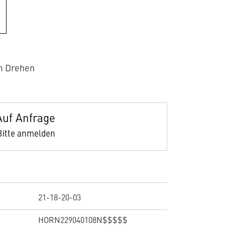
m Drehen
Auf Anfrage
Bitte anmelden
21-18-20-03
HORN229040108N$$$$$