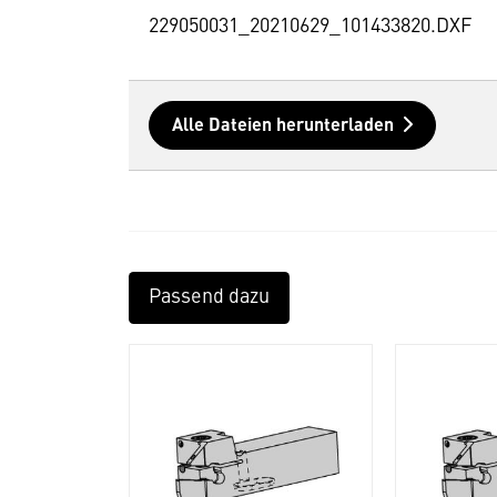
229050031_20210629_101433820.DXF
Alle Dateien herunterladen
Passend dazu