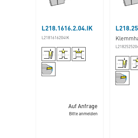
L218.1616.2.04.IK
L218.25
L2181616204IK
Klemmha
L218252520
Auf Anfrage
Bitte anmelden