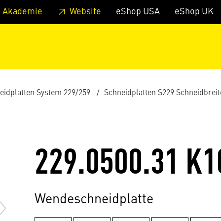
zum Footer
Springe zum Hauptmenu
Springe zur Suche
 Akademie
Website
eShop USA
eShop UK
eidplatten System 229/259
Schneidplatten S229 Schneidbrei
229.0500.31 K1
Wendeschneidplatte