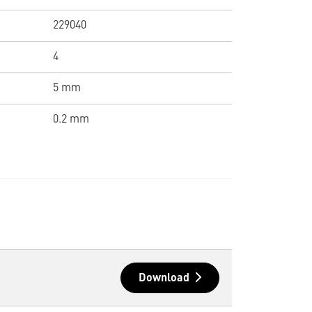
229040
4
5 mm
0.2 mm
Download