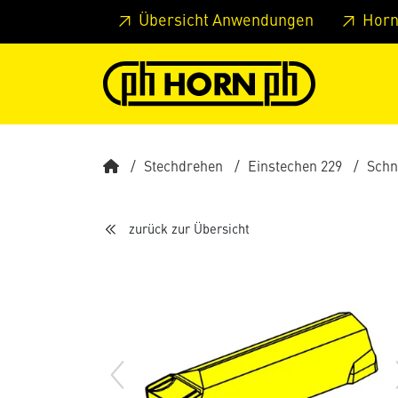
Springe zu Hauptinhalt
Springe zum Header
Springe 
Übersicht Anwendungen
Horn
Stechdrehen
Einstechen 229
Schn
zurück zur Übersicht