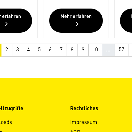
 erfahren
Mehr erfahren
2
3
4
5
6
7
8
9
10
...
57
llzugriffe
Rechtliches
loads
Impressum