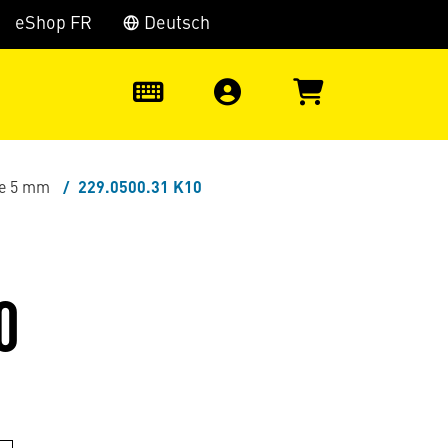
eShop FR
Deutsch
0
te 5 mm
229.0500.31 K10
0