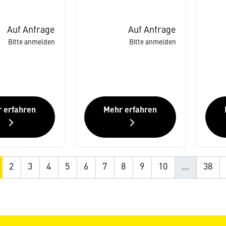
Auf Anfrage
Auf Anfrage
Bitte anmelden
Bitte anmelden
 erfahren
Mehr erfahren
2
3
4
5
6
7
8
9
10
...
38