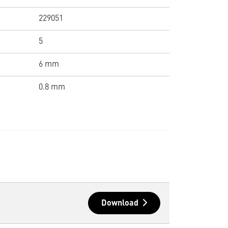
229051
5
6 mm
0.8 mm
Download