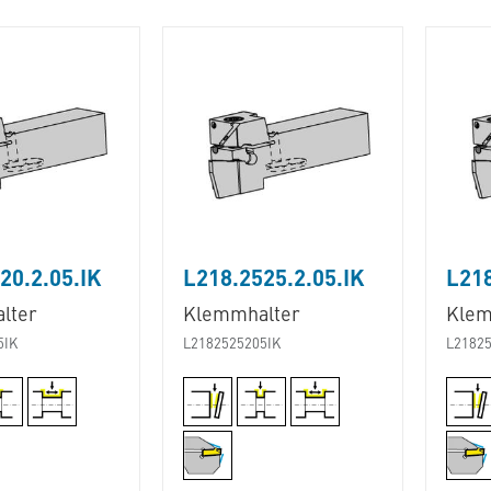
20.2.05.IK
L218.2525.2.05.IK
L218
lter
Klemmhalter
Klem
5IK
L2182525205IK
L21825