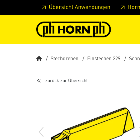
Springe zu Hauptinhalt
Springe zum Header
Springe 
Übersicht Anwendungen
Horn
Stechdrehen
Einstechen 229
Schn
zurück zur Übersicht