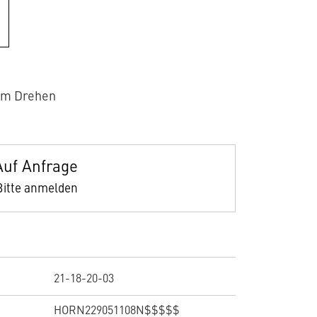
um Drehen
Auf Anfrage
Bitte anmelden
21-18-20-03
HORN229051108N$$$$$