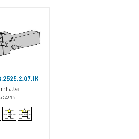
.2525.2.07.IK
mhalter
25207IK