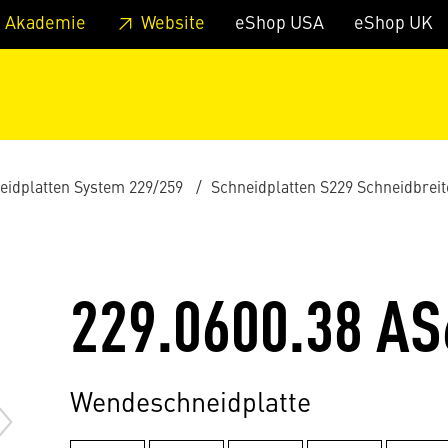
zum Footer
Springe zum Hauptmenu
Springe zur Suche
 Akademie
Website
eShop USA
eShop UK
eidplatten System 229/259
Schneidplatten S229 Schneidbrei
229.0600.38 AS
Wendeschneidplatte