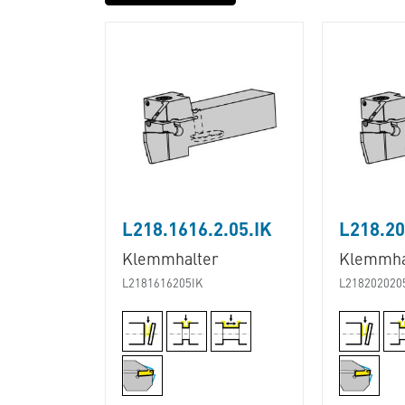
L218.1616.2.05.IK
L218.20
Klemmhalter
Klemmha
L2181616205IK
L218202020