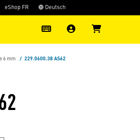
eShop FR
Deutsch
0
te 6 mm
229.0600.38 AS62
62