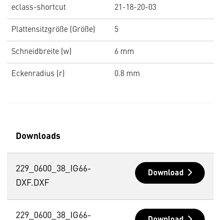
eclass-shortcut
21-18-20-03
Plattensitzgröße (Größe)
5
Schneidbreite (w)
6 mm
Eckenradius (r)
0.8 mm
Downloads
229_0600_38_IG66-
Download
DXF.DXF
229_0600_38_IG66-