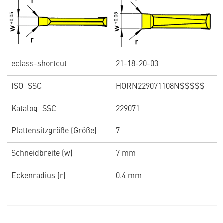
eclass-shortcut
21-18-20-03
ISO_SSC
HORN229071108N$$$$$
Katalog_SSC
229071
Plattensitzgröße (Größe)
7
Schneidbreite (w)
7 mm
Eckenradius (r)
0.4 mm