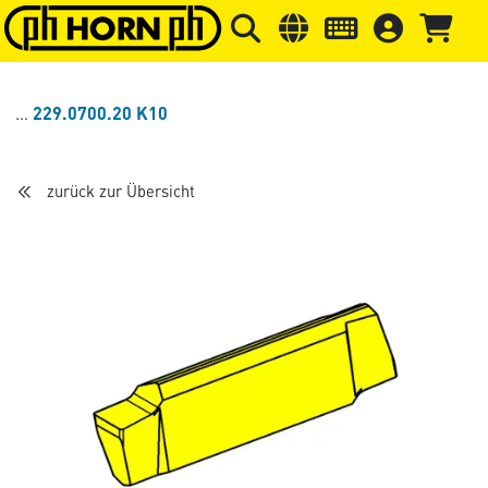
Springe zu Hauptinhalt
Springe zum Header
Springe 
229.0700.20 K10
zurück zur Übersicht