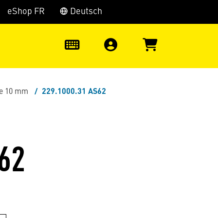
eShop FR
Deutsch
0
te 10 mm
229.1000.31 AS62
62