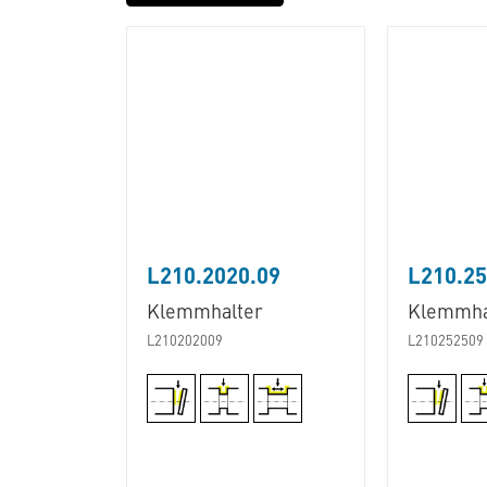
L210.2020.09
L210.25
Klemmhalter
Klemmha
L210202009
L210252509