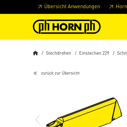
Springe zu Hauptinhalt
Springe zum Header
Springe 
Übersicht Anwendungen
Horn
Stechdrehen
Einstechen 229
Schn
zurück zur Übersicht