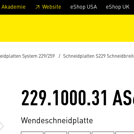
zum Footer
Springe zum Hauptmenu
Springe zur Suche
 Akademie
Website
eShop USA
eShop UK
eidplatten System 229/259
Schneidplatten S229 Schneidbrei
229.1000.31 AS
Wendeschneidplatte