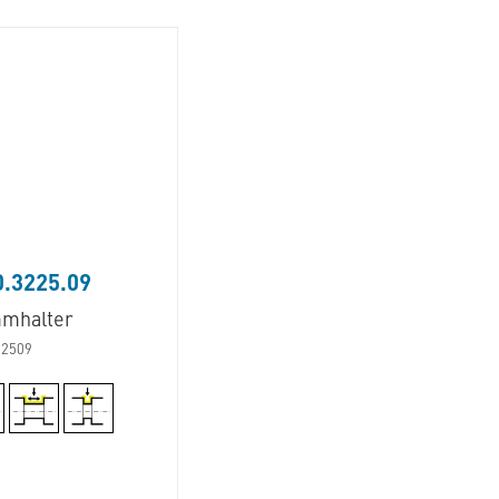
.3225.09
mhalter
22509