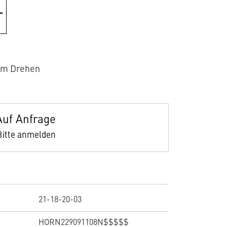
um Drehen
Auf Anfrage
Bitte anmelden
21-18-20-03
HORN229091108N$$$$$