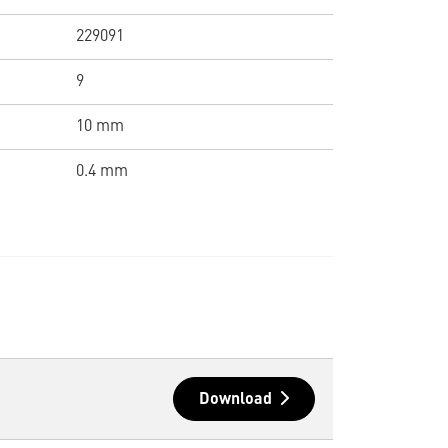
229091
9
10 mm
0.4 mm
Download