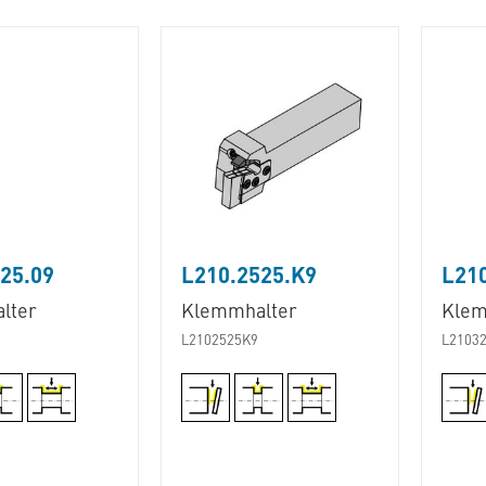
25.09
L210.2525.K9
L210
lter
Klemmhalter
Klem
L2102525K9
L2103