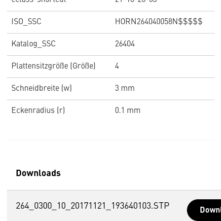
ISO_SSC
HORN264040058N$$$$$
Katalog_SSC
26404
Plattensitzgröße (Größe)
4
Schneidbreite (w)
3 mm
Eckenradius (r)
0.1 mm
Downloads
264_0300_10_20171121_193640103.STP
Down