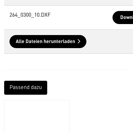
264_0300_10.DXF
Down
Alle Dateien herunterladen
Passend dazu