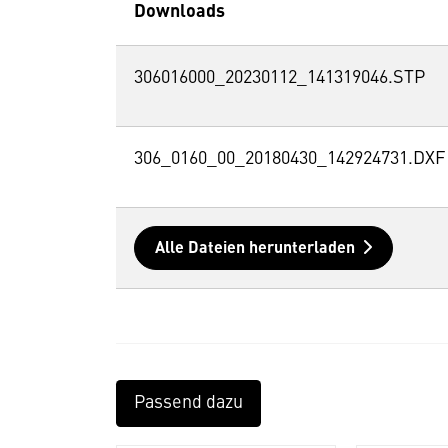
Downloads
306016000_20230112_141319046.STP
306_0160_00_20180430_142924731.DXF
Alle Dateien herunterladen
Passend dazu