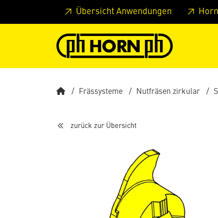
Springe zu Hauptinhalt
Springe zum Header
Springe 
Übersicht Anwendungen
Horn
Frässysteme
Nutfräsen zirkular
S
zurück zur Übersicht