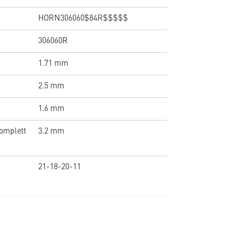
HORN306060$84R$$$$$
306060R
1.71 mm
2.5 mm
1.6 mm
omplett
3.2 mm
21-18-20-11