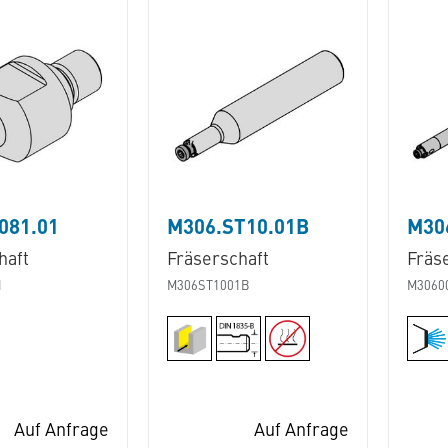
081.01
M306.ST10.01B
M30
haft
Fräserschaft
Fräs
1
M306ST1001B
M3060
Auf Anfrage
Auf Anfrage