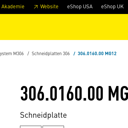
zum Footer
Springe zum Hauptmenu
Springe zur Suche
 Akademie
Website
eShop USA
eShop UK
ystem M306
Schneidplatten 306
306.0160.00 MG12
306.0160.00 M
Schneidplatte