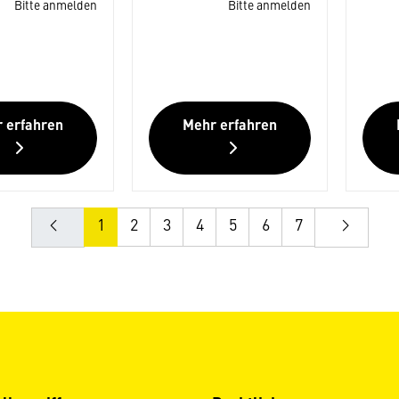
Bitte anmelden
Bitte anmelden
 erfahren
Mehr erfahren
1
2
3
4
5
6
7