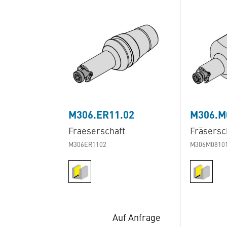
M306.ER11.02
M306.M
Fraeserschaft
Fräsersc
M306ER1102
M306M0810
Auf Anfrage