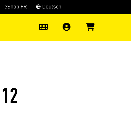
eShop FR
Deutsch
0
G12