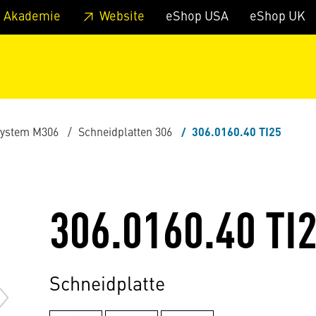
zum Footer
Springe zum Hauptmenu
Springe zur Suche
 Akademie
Website
eShop USA
eShop UK
ystem M306
Schneidplatten 306
306.0160.40 TI25
306.0160.40 TI
Schneidplatte