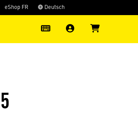
eShop FR
Deutsch
0
25