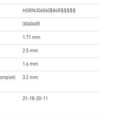
HORN306060$84R$$$$$
306060R
1.71 mm
2.5 mm
1.6 mm
omplett
3.2 mm
21-18-20-11