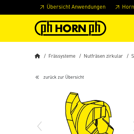
Springe zu Hauptinhalt
Springe zum Header
Springe 
Übersicht Anwendungen
Horn
Frässysteme
Nutfräsen zirkular
S
zurück zur Übersicht