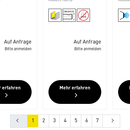
1
M306ST1001B
M3060
Auf Anfrage
Auf Anfrage
Bitte anmelden
Bitte anmelden
 erfahren
Mehr erfahren
1
2
3
4
5
6
7