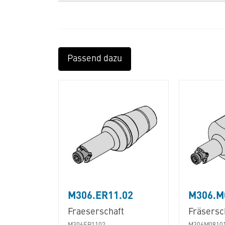
Passend dazu
M306.ER11.02
M306.M
Fraeserschaft
Fräsersc