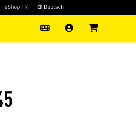
eShop FR
Deutsch
0
45