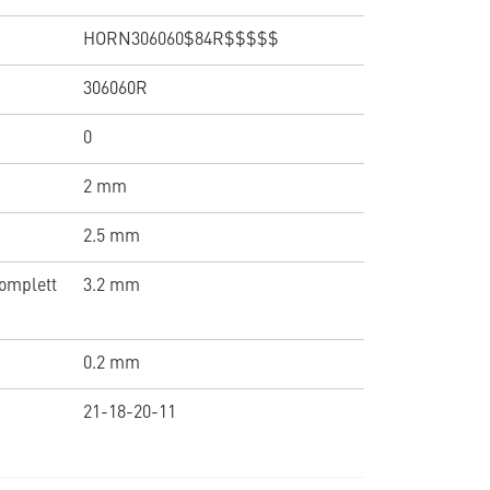
HORN306060$84R$$$$$
306060R
0
2 mm
2.5 mm
omplett
3.2 mm
0.2 mm
21-18-20-11