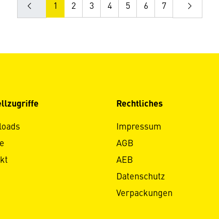
1
2
3
4
5
6
7
llzugriffe
Rechtliches
loads
Impressum
e
AGB
kt
AEB
Datenschutz
Verpackungen