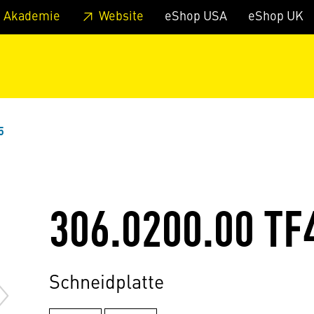
zum Footer
Springe zum Hauptmenu
Springe zur Suche
 Akademie
Website
eShop USA
eShop UK
5
306.0200.00 TF
Schneidplatte