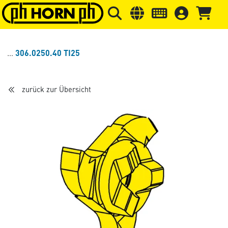
Springe zu Hauptinhalt
Springe zum Header
Springe 
306.0250.40 TI25
zurück zur Übersicht