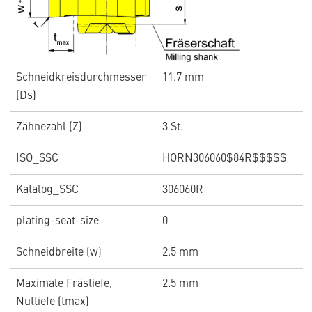
Schneidkreisdurchmesser
11.7 mm
(Ds)
Zähnezahl (Z)
3 St.
ISO_SSC
HORN306060$84R$$$$$
Katalog_SSC
306060R
plating-seat-size
0
Schneidbreite (w)
2.5 mm
Maximale Frästiefe,
2.5 mm
Nuttiefe (tmax)