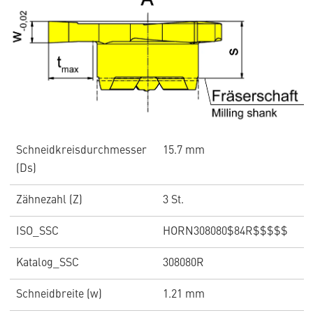
Schneidkreisdurchmesser
15.7 mm
(Ds)
Zähnezahl (Z)
3 St.
ISO_SSC
HORN308080$84R$$$$$
Katalog_SSC
308080R
Schneidbreite (w)
1.21 mm