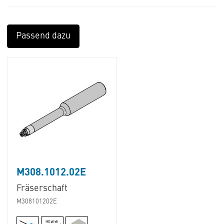
Passend dazu
M308.1012.02E
Fräserschaft
M308101202E